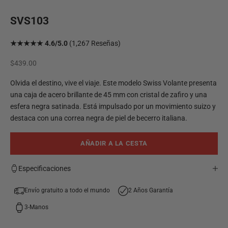
SVS103
★★★★★ 4.6/5.0
(1,267 Reseñas)
Precio de oferta
$439.00
Olvida el destino, vive el viaje. Este modelo Swiss Volante presenta
una caja de acero brillante de 45 mm con cristal de zafiro y una
esfera negra satinada. Está impulsado por un movimiento suizo y
destaca con una correa negra de piel de becerro italiana.
AÑADIR A LA CESTA
Especificaciones
Envío gratuito a todo el mundo
2 Años Garantía
3-Manos