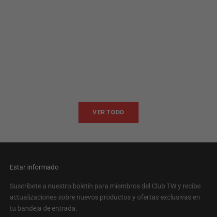
Añadir a la cesta
Añadir a la cesta
VS136
TW11
Precio de oferta
Precio
$699.00
$949
VER TODO
Estar informado
Suscríbete a nuestro boletín para miembros del Club TW y recibe
actualizaciones sobre nuevos productos y ofertas exclusivas en
tu bandeja de entrada.