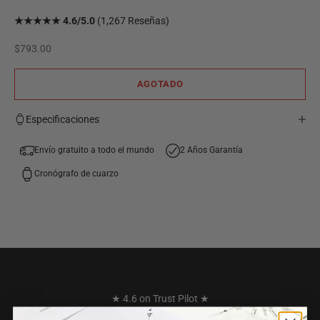
★★★★★ 4.6/5.0
(1,267 Reseñas)
Precio de oferta
$793.00
AGOTADO
Especificaciones
Envío gratuito a todo el mundo
2 Años Garantía
Cronógrafo de cuarzo
★ 4.6 on Trust Pilot ★
Lo que dicen nuestros clientes