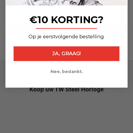
mm/ 120x22 mm)
Specificaties
€10 KORTING?
_______________
TOEVOEGEN AAN WINKELWAGEN
Op je eerstvolgende bestelling.
JA, GRAAG!
Nee, bedankt.
Wat is nieuw
Koop uw TW Steel Horloge
NEW