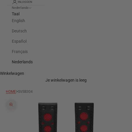
INLOGGEN
Nederlands
Taal
English
Deutsch
Español
Français
Nederlands
Winkelwagen
Je winkelwagen is leeg
>
HOME
SVSB304
In-/uitzoomen