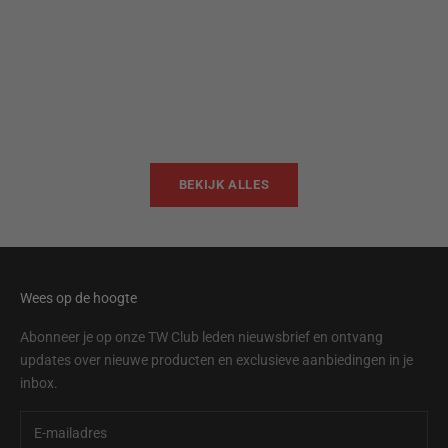
Toevoegen aan winkelwagen
Toevoegen aan win
TWB22
TWB
Aanbiedingsprijs
Aanbi
$95.00
$95.
BEKIJK ALLES
Wees op de hoogte
Abonneer je op onze TW Club leden nieuwsbrief en ontvang
updates over nieuwe producten en exclusieve aanbiedingen in je
inbox.