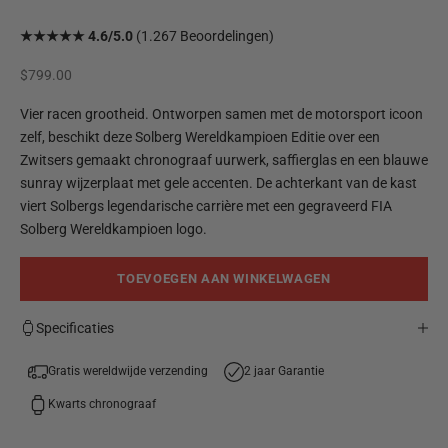
★★★★★ 4.6/5.0
(1.267 Beoordelingen)
Aanbiedingsprijs
$799.00
Vier racen grootheid. Ontworpen samen met de motorsport icoon
zelf, beschikt deze Solberg Wereldkampioen Editie over een
Zwitsers gemaakt chronograaf uurwerk, saffierglas en een blauwe
sunray wijzerplaat met gele accenten. De achterkant van de kast
viert Solbergs legendarische carrière met een gegraveerd FIA
Solberg Wereldkampioen logo.
TOEVOEGEN AAN WINKELWAGEN
Specificaties
Gratis wereldwijde verzending
2 jaar Garantie
Kwarts chronograaf