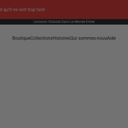
u’il ne soit trop tard
Livraison Gratuite Dans Le Monde Entier
Boutique
Collections
Histoires
Qui sommes-nous
Aide