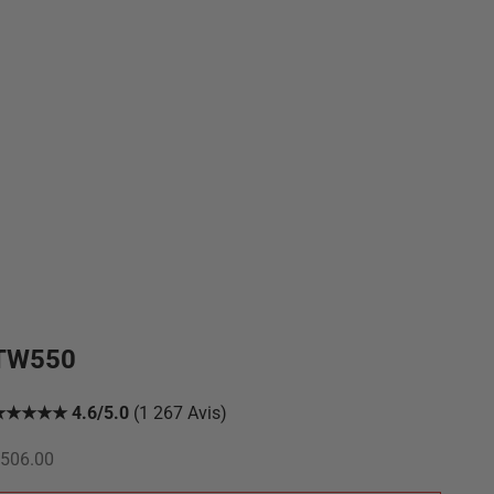
TW550
★★★★★ 4.6/5.0
(1 267 Avis)
rix de vente
506.00