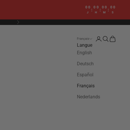
00
00
00
00
:
:
:
J
H
M
S
Suivant
Connexion
Recherche
Panier
Français
Langue
English
Deutsch
Español
Français
Nederlands