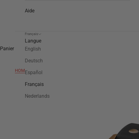
Aide
Français
Langue
Panier
English
Deutsch
HOME
>
TW550
Español
Français
Nederlands