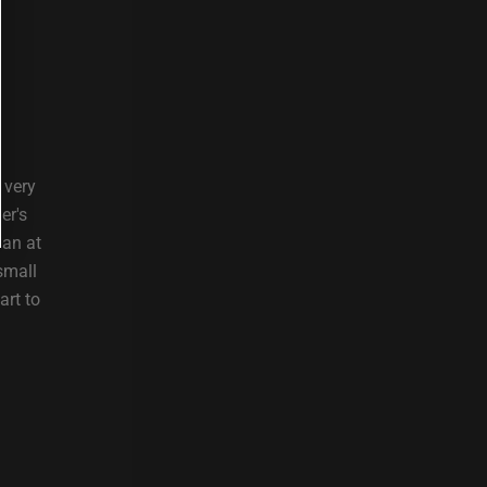
 very
er's
Jan at
small
art to