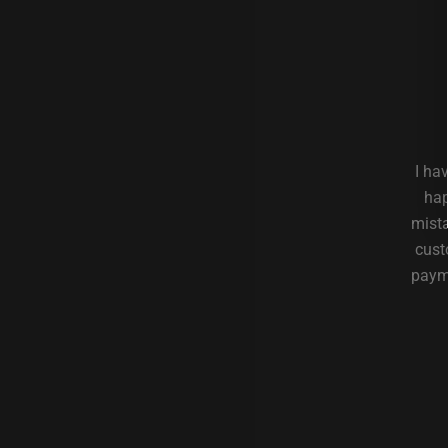
I ha
hap
mista
cust
payme