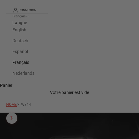
CONNEXION
Français
Langue
English
Deutsch
Español
Français
Nederlands
Panier
Votre panier est vide
>
HOME
TW314
Zoomer sur l'image