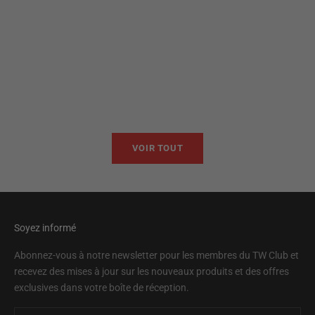
Ajouter au panier
Ajouter au panier
TWB22
TWB
Prix de vente
Prix 
$95.00
$95.
VOIR TOUT
Soyez informé
Abonnez-vous à notre newsletter pour les membres du TW Club et
recevez des mises à jour sur les nouveaux produits et des offres
exclusives dans votre boîte de réception.