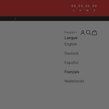
00
00
00
00
:
:
:
J
H
M
S
Suivant
Connexion
Recherche
Panier
Français
Langue
English
Deutsch
Español
Français
Nederlands