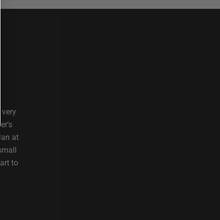
 very
er's
Jan at
small
art to