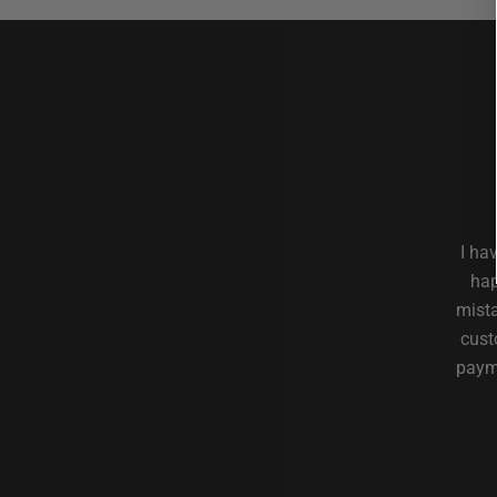
I ha
hap
mista
cust
payme