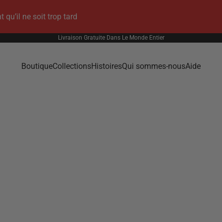
u’il ne soit trop tard
Livraison Gratuite Dans Le Monde Entier
Boutique
Collections
Histoires
Qui sommes-nous
Aide