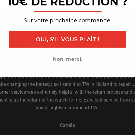
10€ DE RÉDUCTION ?
_______________
Sur votre prochaine commande.
★ 4.6 on Trust Pilot ★
OUI, S'IL VOUS PLAÎT !
Ce que disent nos clients
Non, merci.
ve purchased 2 watches from TW STEEL over the years and I am
py with both. One of them needed a small repair (due to a jewell
ke changing the battery) so I sent it to TW in Holland to repair. 
omer service was extremely helpful with the return process and 
nt, plus the return of the watch to me. Excellent service from st
finish, highly recommend TW!!
Camila