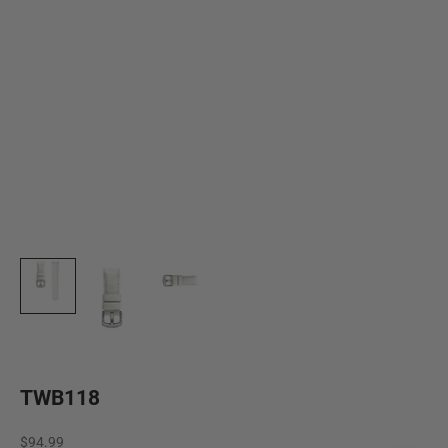
TWB118
Precio de oferta
$94.99