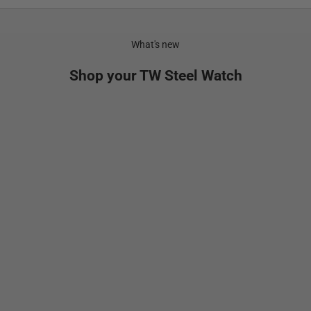
What's new
Shop your TW Steel Watch
NEW
Añadir a la cesta
Añadir a la cesta