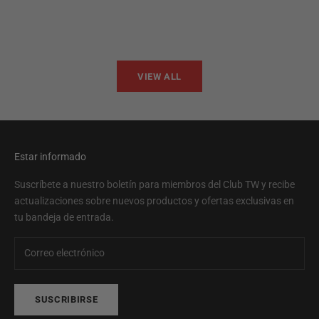
VS134
GT1
Precio de oferta
Precio
$699.00
$1,29
VIEW ALL
Estar informado
Suscríbete a nuestro boletín para miembros del Club TW y recibe
actualizaciones sobre nuevos productos y ofertas exclusivas en
tu bandeja de entrada.
SUSCRIBIRSE