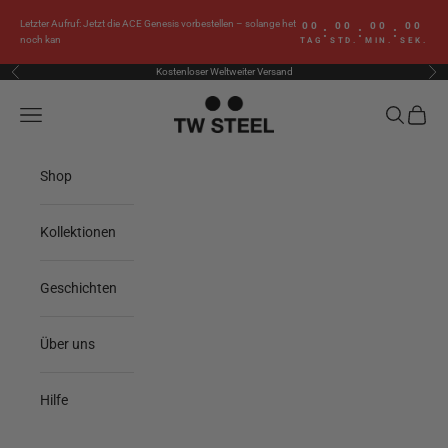
Zum Inhalt springen
Letzter Aufruf: Jetzt die ACE Genesis vorbestellen – solange het
00
00
00
00
:
:
:
noch kan
TAG
STD.
MIN.
SEK.
Kostenloser Weltweiter Versand
Zurück
Vor
TW Steel
Menü
Suchen
Waren
Shop
Kollektionen
Geschichten
Über uns
Hilfe