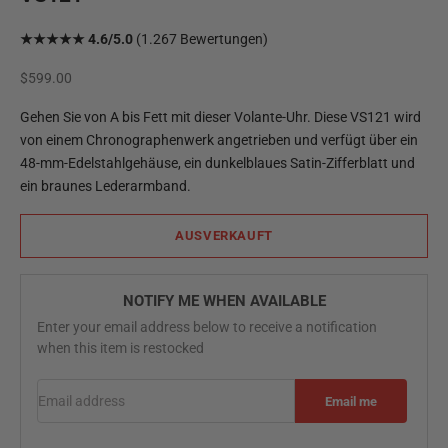
★★★★★ 4.6/5.0
(1.267 Bewertungen)
Angebot
$599.00
Gehen Sie von A bis Fett mit dieser Volante-Uhr. Diese VS121 wird
von einem Chronographenwerk angetrieben und verfügt über ein
48-mm-Edelstahlgehäuse, ein dunkelblaues Satin-Zifferblatt und
ein braunes Lederarmband.
AUSVERKAUFT
NOTIFY ME WHEN AVAILABLE
Enter your email address below to receive a notification
when this item is restocked
Email address
Email me