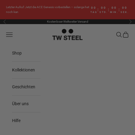
Zum Inhalt springen
Letzter Aufruf: Jetzt die ACE Genesis vorbestellen – solange het
00
00
00
00
:
:
:
noch kan
TAG
STD.
MIN.
SEK.
Kostenloser Weltweiter Versand
Zurück
Vor
TW Steel
Menü
Suchen
Waren
Shop
Kollektionen
Geschichten
Über uns
Hilfe