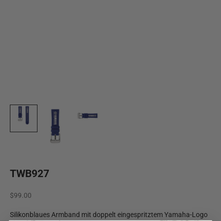
TWB927
Angebot
$99.00
Silikonblaues Armband mit doppelt eingespritztem Yamaha-Logo