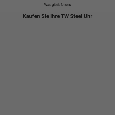
Was gibt's Neues
Kaufen Sie Ihre TW Steel Uhr
NEW
In den Warenkorb
In den Warenkorb
VS134
GT1
Angebot
Angeb
$699.00
$1,29