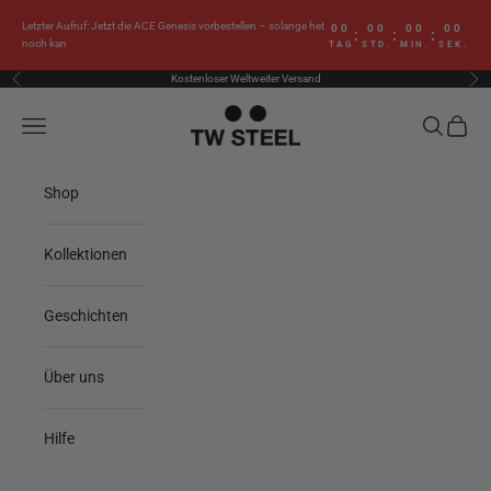
Zum Inhalt springen
Letzter Aufruf: Jetzt die ACE Genesis vorbestellen – solange het
00
00
00
00
:
:
:
noch kan
TAG
STD.
MIN.
SEK.
Kostenloser Weltweiter Versand
Zurück
Vor
TW Steel
Menü
Suchen
Waren
Shop
Kollektionen
Geschichten
Über uns
Hilfe