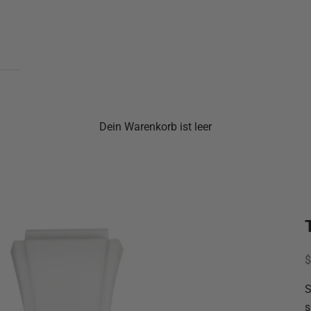
Dein Warenkorb ist leer
A
$
S
s