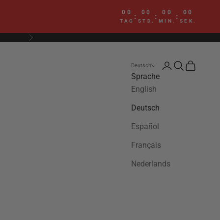
00
00
00
00
:
:
:
TAG
STD.
MIN.
SEK.
Vor
Anmelden
Suchen
Warenkor
Deutsch
Sprache
English
Deutsch
Español
Français
Nederlands