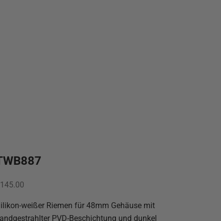
TWB887
ngebot
145.00
ilikon-weißer Riemen für 48mm Gehäuse mit
andgestrahlter PVD-Beschichtung und dunkel