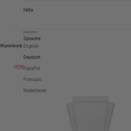
Hilfe
Deutsch
Sprache
Warenkorb
English
Deutsch
HOME
>
TWB887
Español
Français
Nederlands