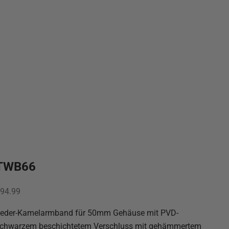
TWB66
ngebot
94.99
eder-Kamelarmband für 50mm Gehäuse mit PVD-
chwarzem beschichtetem Verschluss mit gehämmertem