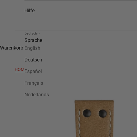
Hilfe
Deutsch
Sprache
Warenkorb
English
Deutsch
HOME
>
TWB66
Español
Français
Nederlands