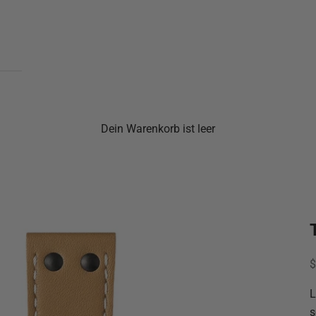
Dein Warenkorb ist leer
A
$
L
s