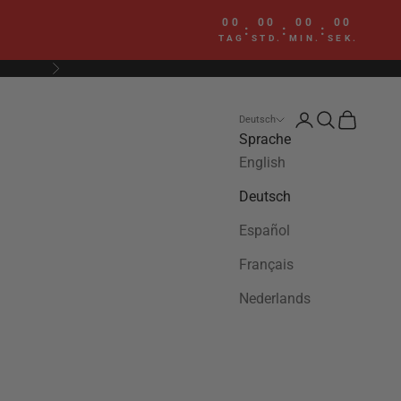
00
00
00
00
:
:
:
TAG
STD.
MIN.
SEK.
Vor
Anmelden
Suchen
Warenkor
Deutsch
Sprache
English
Deutsch
Español
Français
Nederlands