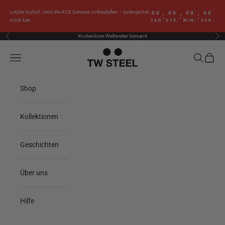
Zum Inhalt springen
Letzter Aufruf: Jetzt die ACE Genesis vorbestellen – solange het
00
00
00
00
:
:
:
noch kan
TAG
STD.
MIN.
SEK.
Kostenloser Weltweiter Versand
Zurück
Vor
TW Steel
Menü
Suchen
Waren
Shop
Kollektionen
Geschichten
Über uns
Hilfe