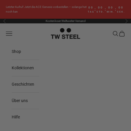
Zum Inhalt springen
Letzter Aufruf: Jetzt die ACE Genesis vorbestellen – solange het
00
00
00
00
:
:
:
noch kan
TAG
STD.
MIN.
SEK.
Kostenloser Weltweiter Versand
Zurück
Vor
TW Steel
Menü
Suchen
Waren
Shop
Kollektionen
Geschichten
Über uns
Hilfe