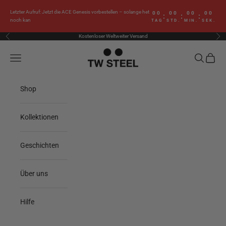
Zum Inhalt springen
Letzter Aufruf: Jetzt die ACE Genesis vorbestellen – solange het
00
00
00
00
:
:
:
noch kan
TAG
STD.
MIN.
SEK.
Kostenloser Weltweiter Versand
Zurück
Vor
TW Steel
Menü
Suchen
Waren
Shop
Kollektionen
Geschichten
Über uns
Hilfe