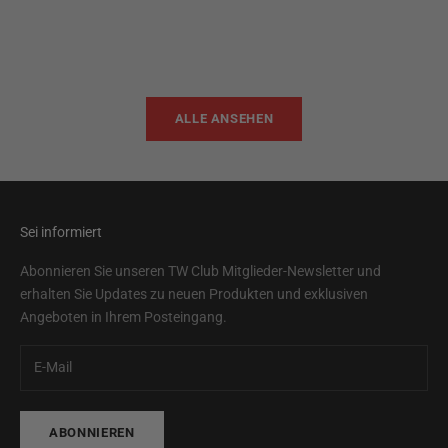
In den Warenkorb
In den Warenkorb
TWB22
TWB
Angebot
Ange
$95.00
$95.
ALLE ANSEHEN
Sei informiert
Abonnieren Sie unseren TW Club Mitglieder-Newsletter und
erhalten Sie Updates zu neuen Produkten und exklusiven
Angeboten in Ihrem Posteingang.
ABONNIEREN