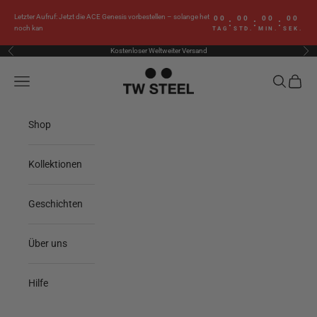
Zum Inhalt springen
Letzter Aufruf: Jetzt die ACE Genesis vorbestellen – solange het
00
00
00
00
:
:
:
noch kan
TAG
STD.
MIN.
SEK.
Kostenloser Weltweiter Versand
Zurück
Vor
TW Steel
Menü
Suchen
Waren
Shop
Kollektionen
Geschichten
Über uns
Hilfe