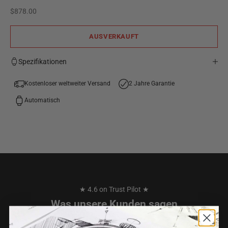
Angebot
$878.00
AUSVERKAUFT
Spezifikationen
Kostenloser weltweiter Versand
2 Jahre Garantie
Automatisch
★ 4.6 on Trust Pilot ★
Was unsere Kunden sagen