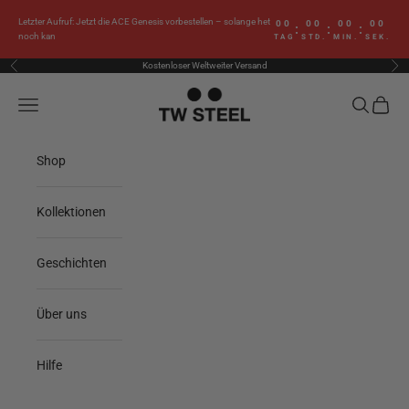
Zum Inhalt springen
Letzter Aufruf: Jetzt die ACE Genesis vorbestellen – solange het
00
00
00
00
:
:
:
noch kan
TAG
STD.
MIN.
SEK.
Kostenloser Weltweiter Versand
Zurück
Vor
TW Steel
Menü
Suchen
Waren
Shop
Kollektionen
Geschichten
Über uns
Hilfe