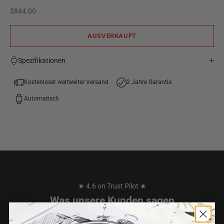
Angebot
$844.00
AUSVERKAUFT
Spezifikationen
Kostenloser weltweiter Versand
2 Jahre Garantie
Automatisch
★ 4.6 on Trust Pilot ★
Was unsere Kunden sagen