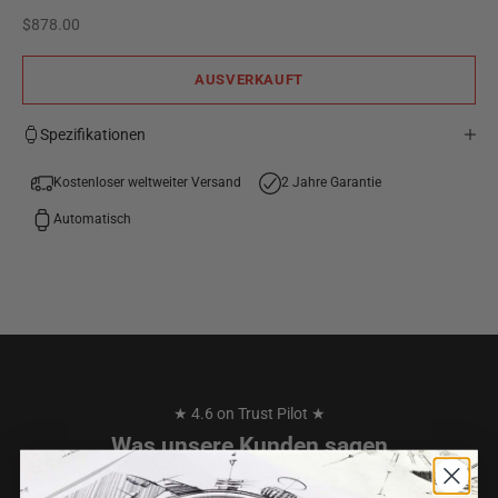
Angebot
$878.00
AUSVERKAUFT
Spezifikationen
Kostenloser weltweiter Versand
2 Jahre Garantie
Automatisch
★ 4.6 on Trust Pilot ★
Was unsere Kunden sagen