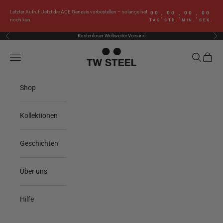
Zum Inhalt springen
Letzter Aufruf: Jetzt die ACE Genesis vorbestellen – solange het
00
00
00
00
:
:
:
noch kan
TAG
STD.
MIN.
SEK.
Kostenloser Weltweiter Versand
Zurück
Vor
TW Steel
Menü
Suchen
Waren
Shop
Kollektionen
Geschichten
Über uns
Hilfe