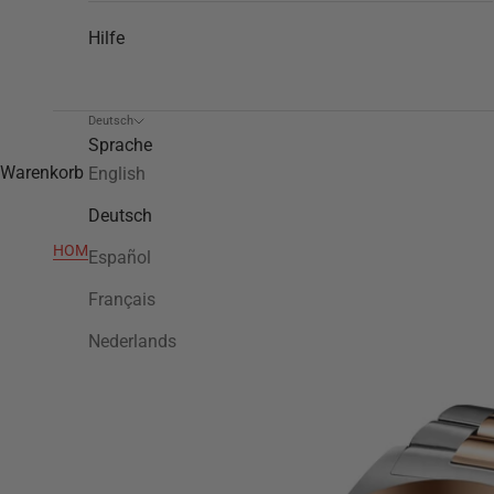
Hilfe
Deutsch
Sprache
Warenkorb
English
Deutsch
HOME
>
CB142
Español
Français
Nederlands