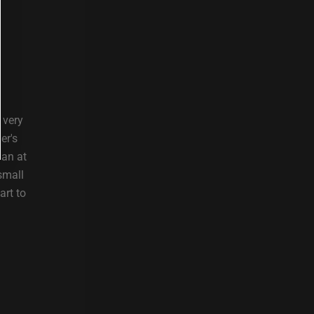
 very
er's
Jan at
small
art to