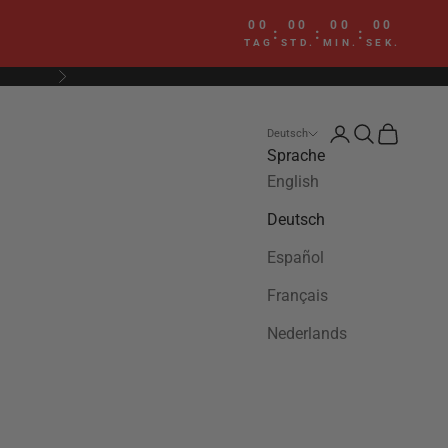
00
00
00
00
:
:
:
TAG
STD.
MIN.
SEK.
Vor
Anmelden
Suchen
Warenkor
Deutsch
Sprache
English
Deutsch
Español
Français
Nederlands