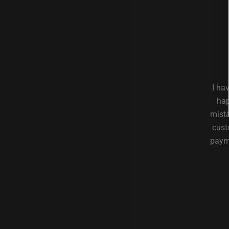
I ha
hap
mista
cust
payme