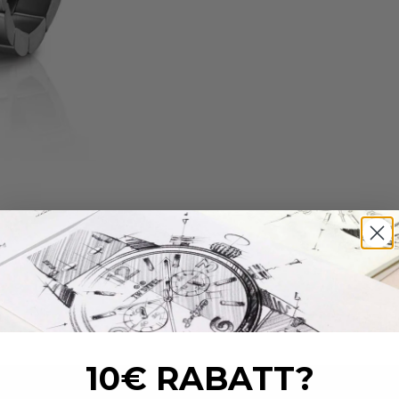
10€ RABATT?
_______________