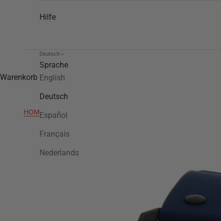
Hilfe
Deutsch
Sprache
Warenkorb
English
Deutsch
HOME
>
CA5
Español
Français
Nederlands