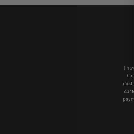
I ha
hap
mista
cust
payme