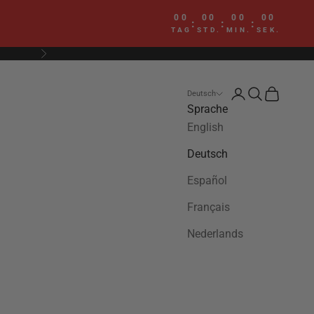
00
00
00
00
:
:
:
TAG
STD.
MIN.
SEK.
Vor
Anmelden
Suchen
Warenkor
Deutsch
Sprache
English
Deutsch
Español
Français
Nederlands