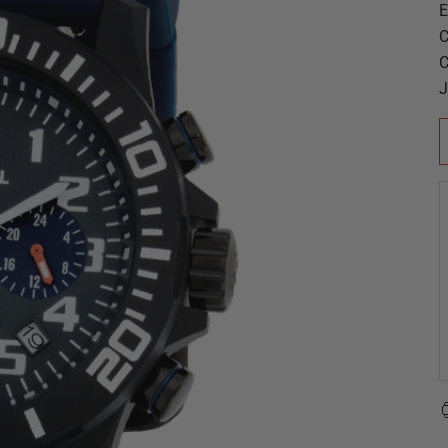
E
C
C
J