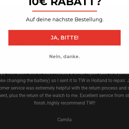
10€ RABATT?
_______________
Auf deine nächste Bestellung.
★ 4.6 on Trust Pilot ★
JA, BITTE!
Was unsere Kunden sagen
Nein, danke.
ve purchased 2 watches from TW STEEL over the years and I am
py with both. One of them needed a small repair (due to a jewell
ke changing the battery) so I sent it to TW in Holland to repair. 
omer service was extremely helpful with the return process and 
nt, plus the return of the watch to me. Excellent service from st
finish, highly recommend TW!!
Camila