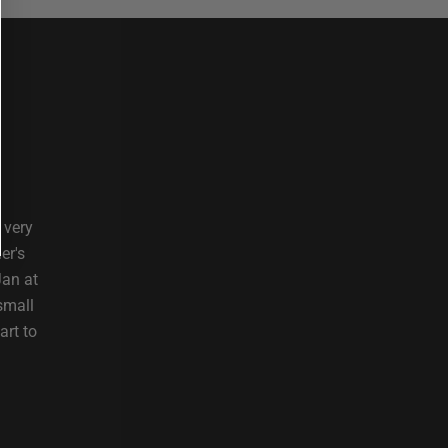
 very
er's
Jan at
small
art to