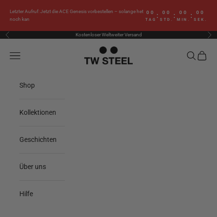
Zum Inhalt springen
Letzter Aufruf: Jetzt die ACE Genesis vorbestellen – solange het
00
00
00
00
:
:
:
noch kan
TAG
STD.
MIN.
SEK.
Kostenloser Weltweiter Versand
Zurück
Vor
TW Steel
Menü
Suchen
Waren
Shop
Kollektionen
Geschichten
Über uns
Hilfe