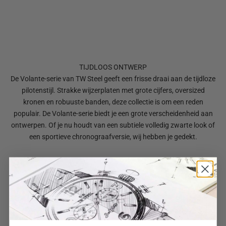
TIJDLOOS ONTWERP
De Volante-serie van TW Steel geeft een frisse draai aan de tijdloze
pilotenstijl. Strakke wijzerplaten met grote cijfers, oversized
kronen en robuuste banden, deze collectie is om een reden
populair. De Volante-serie biedt je een grote verscheidenheid aan
ontwerpen. Of je nu houdt van een subtiele volledig zwarte look of
een sportieve chronograafversie, wij hebben je gedekt.