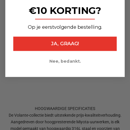
€10 KORTING?
_______________
Op je eerstvolgende bestelling.
JA, GRAAG!
Nee, bedankt.
HOOGWAARDIGE SPECIFICATIES
De Volante-collectie biedt uitstekende prijs-kwaliteitverhouding.
Aangedreven door hoogpresterende Miyota-uurwerken, is elk
model gemaakt van hoogwaardig 316L staal en voorzien van