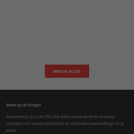
Toevoegen aan winkelwagen
Toevoegen aan win
TWB22
TWB
Aanbiedingsprijs
Aanbi
$95.00
$95.
BEKIJK ALLES
Wees op de hoogte
Abonneer je op onze TW Club leden nieuwsbrief en ontvang
updates over nieuwe producten en exclusieve aanbiedingen in je
inbox.