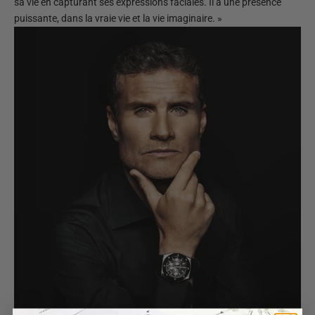
sa vie en capturant ses expressions faciales. Il a une présence
puissante, dans la vraie vie et la vie imaginaire. »